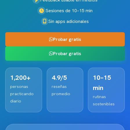
Sesiones de 10–15 min
Sin apps adicionales
Probar gratis
Probar gratis
1,200+
4.9/5
10–15
min
personas
reseñas
practicando
promedio
rutinas
diario
sostenibles